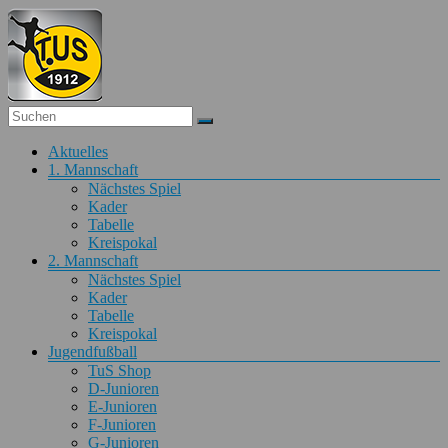
Zum
Inhalt
springen
Fußball
Menü
Aktuelles
TuS
1. Mannschaft
Obertiefenbach
Nächstes Spiel
Kader
Fußball
Tabelle
beim
Kreispokal
TuS
2. Mannschaft
Obertiefenbach
Nächstes Spiel
Kader
Tabelle
Kreispokal
Jugendfußball
TuS Shop
D-Junioren
E-Junioren
F-Junioren
G-Junioren