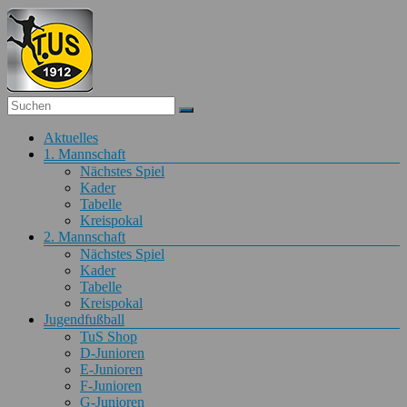
Zum
Inhalt
springen
Fußball
Menü
Aktuelles
TuS
1. Mannschaft
Obertiefenbach
Nächstes Spiel
Kader
Fußball
Tabelle
beim
Kreispokal
TuS
2. Mannschaft
Obertiefenbach
Nächstes Spiel
Kader
Tabelle
Kreispokal
Jugendfußball
TuS Shop
D-Junioren
E-Junioren
F-Junioren
G-Junioren