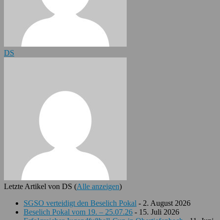
DS
Letzte Artikel von DS
(
Alle anzeigen
)
SGSO verteidigt den Beselich Pokal
- 2. August 2026
Beselich Pokal vom 19. – 25.07.26
- 15. Juli 2026