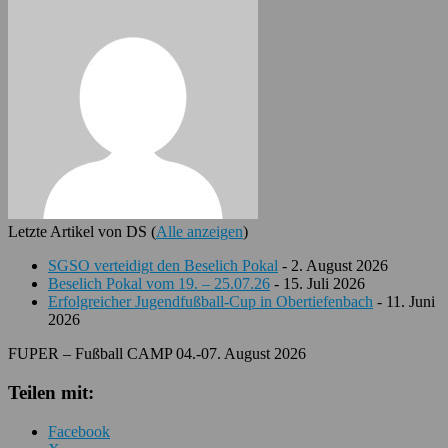
Letzte Artikel von DS
(
Alle anzeigen
)
SGSO verteidigt den Beselich Pokal
- 2. August 2026
Beselich Pokal vom 19. – 25.07.26
- 15. Juli 2026
Erfolgreicher Jugendfußball-Cup in Obertiefenbach
- 11. Juni
2026
FUPER – Fußball CAMP 04.-07. August 2026
Teilen mit:
Facebook