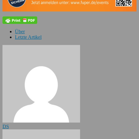
Über
Letzte Artikel
DS