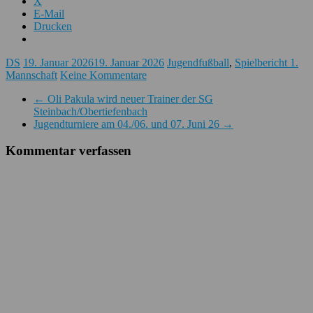
X
E-Mail
Drucken
DS
19. Januar 2026
19. Januar 2026
Jugendfußball
,
Spielbericht 1.
Mannschaft
Keine Kommentare
←
Oli Pakula wird neuer Trainer der SG
Steinbach/Obertiefenbach
Jugendturniere am 04./06. und 07. Juni 26
→
Kommentar verfassen