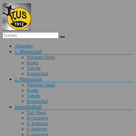
Zum
Inhalt
springen
Fußball
Menü
Aktuelles
TuS
1. Mannschaft
Obertiefenbach
Nächstes Spiel
Kader
Fußball
Tabelle
beim
Kreispokal
TuS
2. Mannschaft
Obertiefenbach
Nächstes Spiel
Kader
Tabelle
Kreispokal
Jugendfußball
TuS Shop
D-Junioren
E-Junioren
F-Junioren
G-Junioren