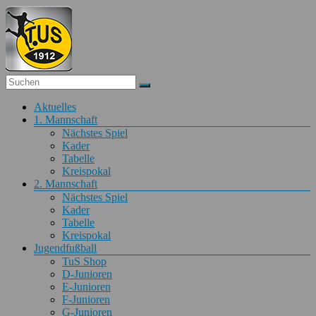
Zum
Inhalt
springen
Fußball
Menü
Aktuelles
TuS
1. Mannschaft
Obertiefenbach
Nächstes Spiel
Kader
Fußball
Tabelle
beim
Kreispokal
TuS
2. Mannschaft
Obertiefenbach
Nächstes Spiel
Kader
Tabelle
Kreispokal
Jugendfußball
TuS Shop
D-Junioren
E-Junioren
F-Junioren
G-Junioren