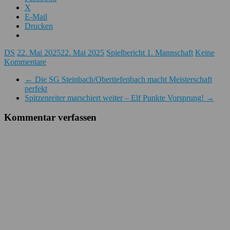
X
E-Mail
Drucken
DS
22. Mai 2025
22. Mai 2025
Spielbericht 1. Mannschaft
Keine
Kommentare
←
Die SG Steinbach/Obertiefenbach macht Meisterschaft
perfekt
Spitzenreiter marschiert weiter – Elf Punkte Vorsprung!
→
Kommentar verfassen