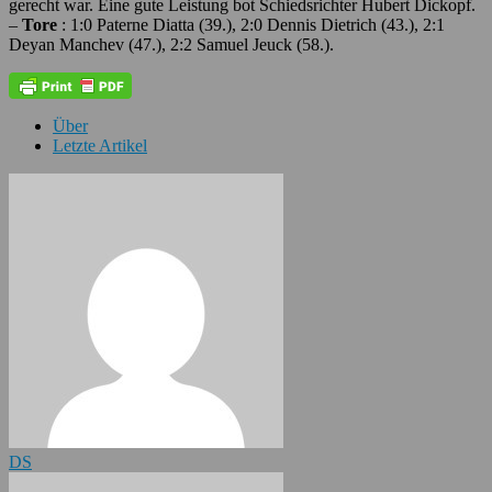
gerecht war. Eine gute Leistung bot Schiedsrichter Hubert Dickopf.
–
Tore
: 1:0 Paterne Diatta (39.), 2:0 Dennis Dietrich (43.), 2:1
Deyan Manchev (47.), 2:2 Samuel Jeuck (58.).
Über
Letzte Artikel
DS