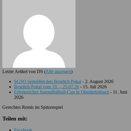
Letzte Artikel von DS
(
Alle anzeigen
)
SGSO verteidigt den Beselich Pokal
- 2. August 2026
Beselich Pokal vom 19. – 25.07.26
- 15. Juli 2026
Erfolgreicher Jugendfußball-Cup in Obertiefenbach
- 11. Juni
2026
Gerechtes Remis im Spitzenspiel
Teilen mit:
Facebook