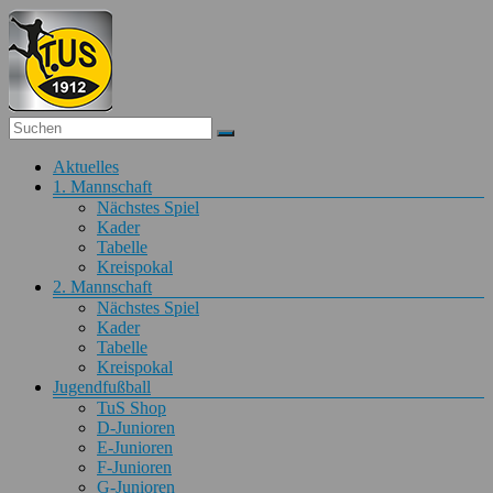
Zum
Inhalt
springen
Fußball
Menü
Aktuelles
TuS
1. Mannschaft
Obertiefenbach
Nächstes Spiel
Kader
Fußball
Tabelle
beim
Kreispokal
TuS
2. Mannschaft
Obertiefenbach
Nächstes Spiel
Kader
Tabelle
Kreispokal
Jugendfußball
TuS Shop
D-Junioren
E-Junioren
F-Junioren
G-Junioren