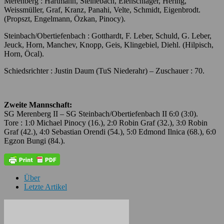
Merenberg : Hartmann, Steinebach, Elenschläger, Hering,
Weissmüller, Graf, Kranz, Panahi, Velte, Schmidt, Eigenbrodt.
(Propszt, Engelmann, Özkan, Pinocy).
Steinbach/Obertiefenbach : Gotthardt, F. Leber, Schuld, G. Leber,
Jeuck, Horn, Manchev, Knopp, Geis, Klingebiel, Diehl. (Hilpisch,
Horn, Öcal).
Schiedsrichter : Justin Daum (TuS Niederahr) – Zuschauer : 70.
Zweite Mannschaft:
SG Merenberg II – SG Steinbach/Obertiefenbach II 6:0 (3:0).
Tore : 1:0 Michael Pinocy (16.), 2:0 Robin Graf (32.), 3:0 Robin
Graf (42.), 4:0 Sebastian Orendi (54.), 5:0 Edmond Ilnica (68.), 6:0
Egzon Bungi (84.).
Über
Letzte Artikel